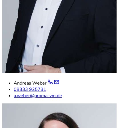
Andreas Weber
08333 925731
a.weber@proma-vm.de